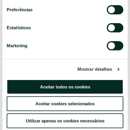
Preferências
SABER MAIS
Estatísticos
15 de maio, 2026
Marketing
INSTITUCIONAL
3.ª EDIÇÃO DA SEMANA DOS AÇORES
A Semana dos Açores regressa ao Hotel Açores Lisboa com
Mostrar detalhes
uma programação dedicada à cultura e à gastronomia do
arquipélago.
Aceitar todos os cookies
Aceitar cookies selecionados
SABER MAIS
Utilizar apenas os cookies necessários