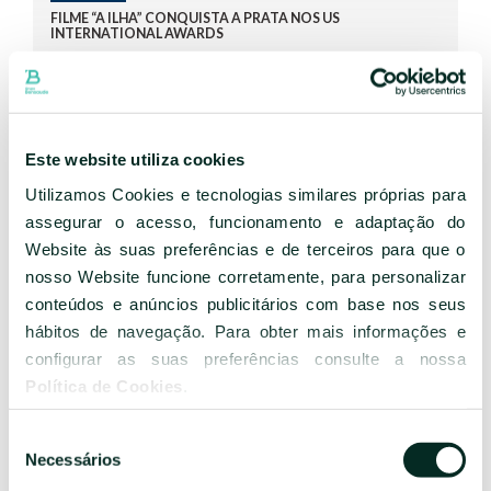
CARE e da Cartilha de Sustentabilidade. A marca tem-se
FILME “A ILHA” CONQUISTA A PRATA NOS US
INTERNATIONAL AWARDS
destacado pelo foco no capital humano, no incentivo ao talento
jovem e na dinamização da economia local ao privilegiar
O filme “A Ilha”, da Bensaude Hotels, consolida o 2.º lugar do
fornecedores regionais.
ranking mundial CIFFT – World Best Tourism Film Awards.
Com esta vitória, a Bensaude Hotels reafirma que a excelência
operacional e o acolhimento genuíno são indissociáveis da
Este website utiliza cookies
responsabilidade planetária, liderando o caminho para o futuro do
Utilizamos Cookies e tecnologias similares próprias para
turismo em Portugal.
assegurar o acesso, funcionamento e adaptação do
SABER MAIS
Website às suas preferências e de terceiros para que o
nosso Website funcione corretamente, para personalizar
25 de maio, 2026
conteúdos e anúncios publicitários com base nos seus
hábitos de navegação. Para obter mais informações e
PRÉMIOS
configurar as suas preferências consulte a nossa
FILME “A ILHA” CONSOLIDA-SE NO TOPO DO RANKING
MUNDIAL DE CINEMA DE TURISMO
Política de Cookies
.
Produzido pela Lobby Films & Advertising para a Bensaude
Seleção
Hotels, o filme “A Ilha” voltou a brilhar.
Necessários
de
consentimento