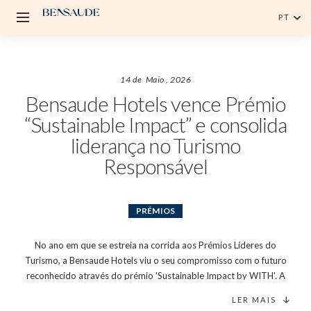
PT
Português
English
14 de
Maio
, 2026
Bensaude Hotels vence Prémio
“Sustainable Impact” e consolida
liderança no Turismo
Responsável
PRÉMIOS
No ano em que se estreia na corrida aos Prémios Líderes do
Turismo, a Bensaude Hotels viu o seu compromisso com o futuro
reconhecido através do prémio 'Sustainable Impact by WITH'. A
cerimónia, realizada no campus da NOVA SBE em Carcavelos,
LER MAIS
reuniu as figuras cimeiras do setor, incluindo o Secretário de