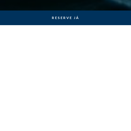
RESERVE JÁ
Cultural
www.teatromicaelense.pt
www.coliseumicaelense.pt
www.gulbenkian.pt
www.ccb.pt
www.antonioviana.net