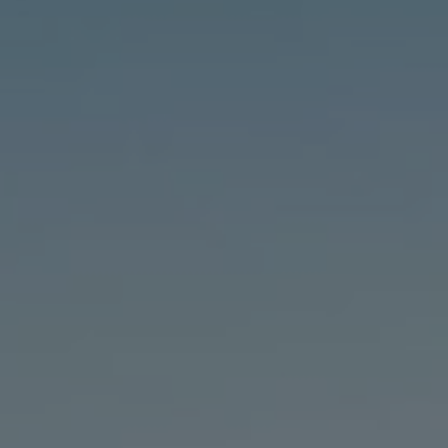
REUNIÕES E EVENTOS
RESTAURANTES E BARES
EXPERIÊNCIAS
GALERIA DE IMAGENS
HIGIENE E SEGURANÇA
SUSTENTABILIDADE
CORPORATE
CONTACTE-NOS
SOBRE NÓS
NOTÍCIAS E IMPRENSA