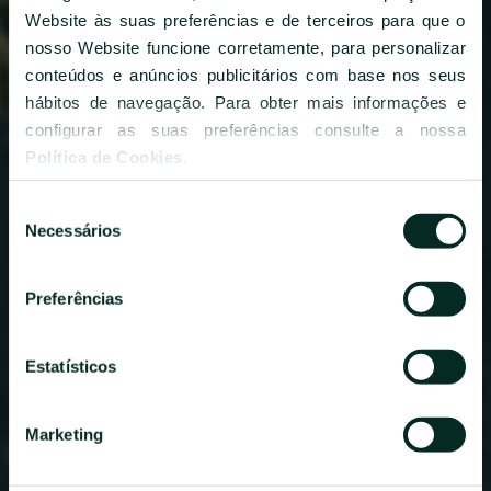
Website às suas preferências e de terceiros para que o
©
2026
BENSAUDE HOTELS
nosso Website funcione corretamente, para personalizar
conteúdos e anúncios publicitários com base nos seus
hábitos de navegação. Para obter mais informações e
configurar as suas preferências consulte a nossa
Política de Cookies
.
Parceiros
Seleção
Necessários
de
consentimento
Preferências
Estatísticos
Marketing