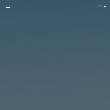
PT
Português
English
HOTÉIS
DESTINOS
EXPERIÊNCIAS
90 ANOS
OFERTAS ESPECIAIS
VOUCHERS OFERTA