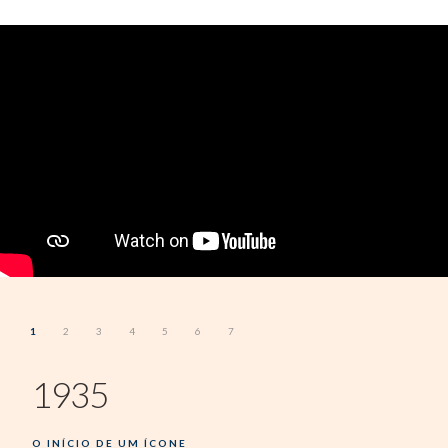
1
2
3
4
5
6
7
1935
O INÍCIO DE UM ÍCONE