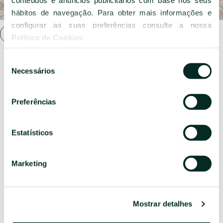
conteúdos e anúncios publicitários com base nos seus
hábitos de navegação. Para obter mais informações e
configurar as suas preferências consulte a nossa
Política de Cookies
.
Seleção
Necessários
de
consentimento
Comemoração 90 Anos
Preferências
90 ANOS A MARCAR A HISTÓRIA DA HOSPITALIDADE
Estatísticos
AÇORIANA.
Celebrámos um marco inigualável da nossa identidade: nove
Marketing
décadas de dedicação, confiança e inovação, assinaladas no
Parque Terra Nostra
- o lugar onde tudo começou.
Com entidades públicas, parceiros e colaboradores ao nosso
Mostrar detalhes
lado, homenageámos o passado e reforçámos a essência que
nos distingue: a ligação à natureza e à autenticidade açoriana.