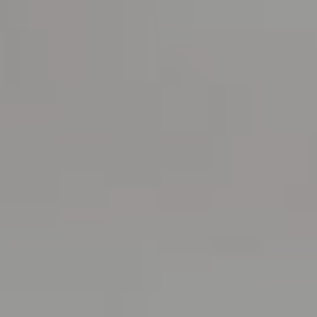
CENTRAL DE RESERVAS
+351296301880
Chamada para a rede fixa nacional
Contacte-nos
SIGA-NOS