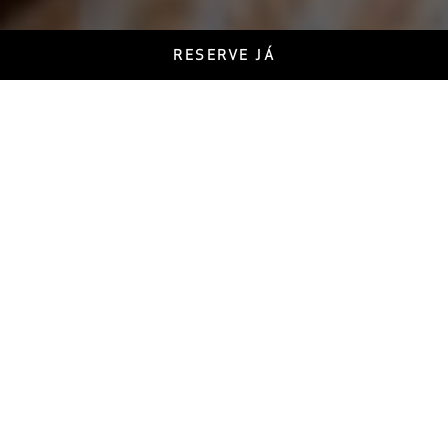
RESERVE JÁ
Hotel Marina
Atlântico
O seu hotel em Ponta Delgada
Devido à sua localização privilegiada, próximo da marina de Ponta
Delgada, na bela ilha de São Miguel, o hotel combina o mar com
atividades náuticas de lazer, oferecendo uma fantástica vista
sobre o oceano, bem como um acesso ao mesmo, a pé, em escassos
minutos.
O Hotel Marina Atlântico inspira-se na atividade de pesca do