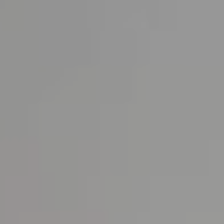
Sobre nós
Notícias e Imprensa
Parceiros
Carreiras
BENSAUDE HOTELS
NEWSLETTER
SUBSCREVER