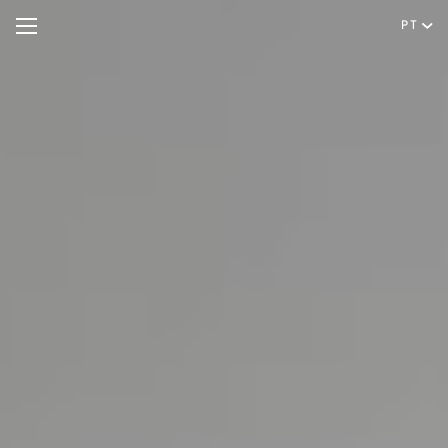
PT
Hotel
Quartos e Suites
Português
Ofertas Especiais
English
Reuniões e Eventos
Restaurante & Bar
Bem-estar
Experiências
Instalações e Serviços
Galeria
Localização e Contacto
Higiene e Segurança
Sustentabilidade