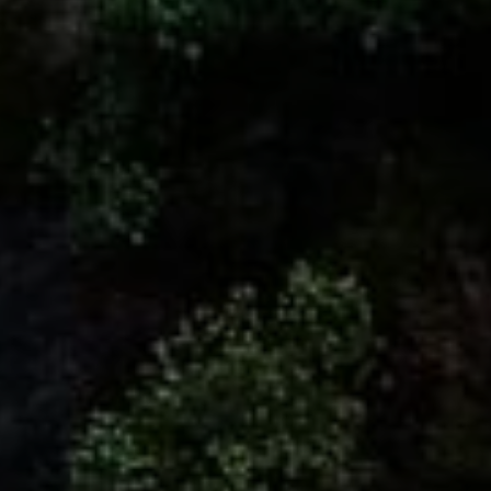
Sustentabilidade
Sobre Nós
World Travel Awards
Notícias
Parceiros
Carreiras
BENSAUDE HOTELS
NEWSLETTER
SUBSCREVER