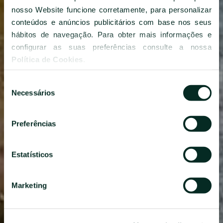
nosso Website funcione corretamente, para personalizar
conteúdos e anúncios publicitários com base nos seus
hábitos de navegação. Para obter mais informações e
configurar as suas preferências consulte a nossa
Política de Cookies
.
Seleção
Necessários
Explore o Vale das Furnas
de
consentimento
Preferências
No coração da ilha de São Miguel, dentro do Vale das
Furnas, o Parque Terra Nostra remonta a 1775, quando o
abastado comerciante americano, Thomas Hickling, se
apaixonou pelas Furnas e decidiu criar o refúgio de
Estatísticos
relaxamento perfeito que ainda hoje seduz todos os
visitantes.
Marketing