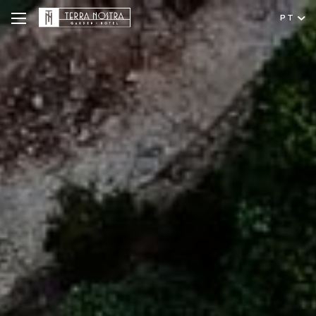
PT
Hotel
A Nossa História
Português
Quartos e Suites
English
Parque Terra Nostra
Ofertas Especiais
Restaurante & Bar
Reuniões e Eventos
Experiências
Instalações e Serviços
Galeria
Localização e Contacto
Higiene e Segurança