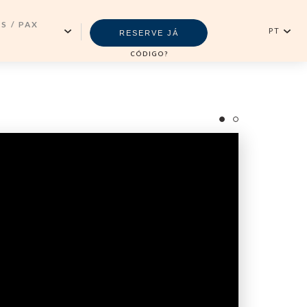
S / PAX
PT
RESERVE JÁ
CÓDIGO?
Português
RTOS
English
Newsletter
LTOS
VALIDAR
QUARTO)
SUBSCREVER
ANÇAS
Central De Reservas
+351296301880
Chamada para a rede fixa nacional