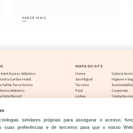
SABER MAIS
IS
MAPA DO SITE
Hotel Açores Atlântico
Home
Galeria de I
Nostra Garden Hotel
São Miguel
Higiene e Se
 Hall by Terra Nostra
Terceira
Sustentabili
arina Atlântico
Faial
Corporate
a Hotel Resort
Lisboa
Contacte-no
guel Park Hotel
90 anos
Sobre Nós
otel Avenida
Experiências
Notícias e I
es
ra Mar Hotel
Reuniões e Eventos
Parceiros
do Caracol
Restaurantes &
Carreiras
cnologias similares próprias para assegurar o acesso, fun
do Canal
Bares
 suas preferências e de terceiros para que o nosso Webs
Açores Lisboa