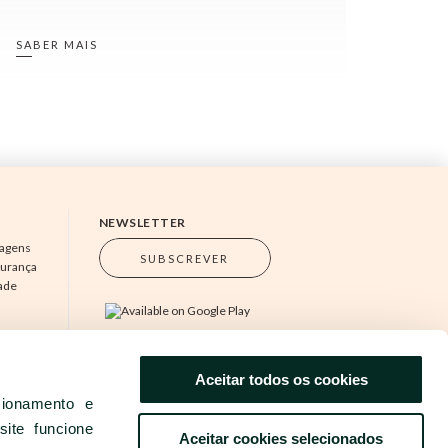
SABER MAIS
NEWSLETTER
magens
SUBSCREVER
gurança
dade
s
mprensa
Aceitar todos os cookies
www.grupobensaude.pt
cionamento e
www.wayzor.pt
ite funcione
Aceitar cookies selecionados