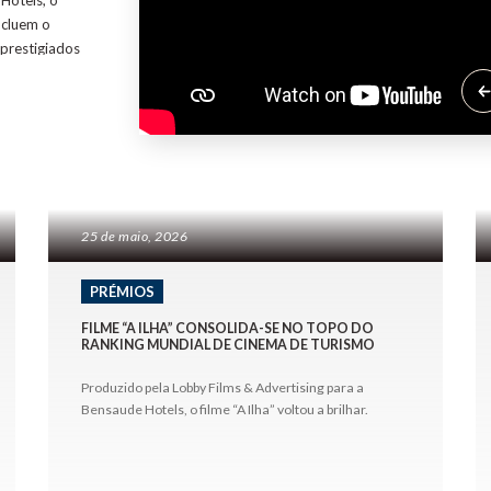
Hotels, o
ulho
Corporate
incluem o
os
Contacte-nos
 prestigiados
Sobre Nós
 turismo do
Notícias e Imprensa
 mais fortes
s da Medalha
 acaba de
ina nos
ew York
25 de maio, 2026
PRÉMIOS
 histórico ao
rism Film
FILME “A ILHA” CONSOLIDA-SE NO TOPO DO
RANKING MUNDIAL DE CINEMA DE TURISMO
 da
nema de
Produzido pela Lobby Films & Advertising para a
Bensaude Hotels, o filme “A Ilha” voltou a brilhar.