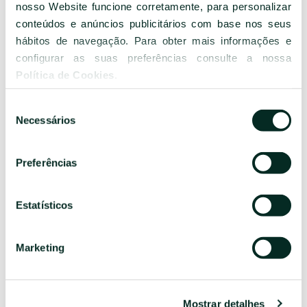
Outros quartos
nosso Website funcione corretamente, para personalizar
conteúdos e anúncios publicitários com base nos seus
hábitos de navegação. Para obter mais informações e
configurar as suas preferências consulte a nossa
Política de Cookies
.
Seleção
Necessários
de
consentimento
Preferências
VISTA CIDADE
V
(CLÁSSICO)
(
Estatísticos
Vista Cidade (Clássico): 10. Estes quartos têm uma
Vi
dimensão média de 23m2 e oferecem vistas de Ponta
di
Marketing
Delgada. Podem acomodar até 2 hóspedes.
D
h
SABER
Mostrar detalhes