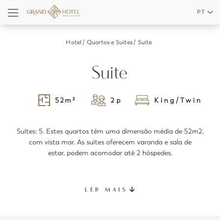
PT
Português
Hotel
Quartos e Suites
Suite
English
Suite
52
m²
2
p
King/Twin
Suítes: 5. Estes quartos têm uma dimensão média de 52m2,
com vista mar. As suítes oferecem varanda e sala de
estar, podem acomodar até 2 hóspedes.
LER MAIS