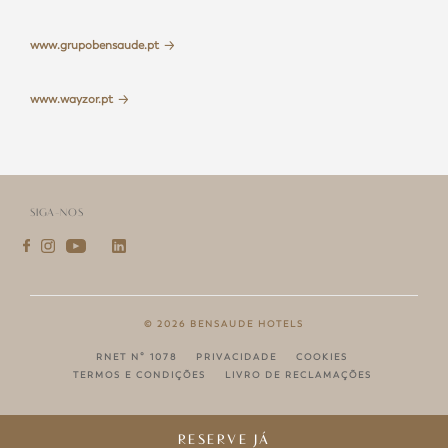
www.grupobensaude.pt
www.wayzor.pt
SIGA-NOS
©
2026
BENSAUDE HOTELS
RNET Nº 1078
PRIVACIDADE
COOKIES
TERMOS E CONDIÇÕES
LIVRO DE RECLAMAÇÕES
RESERVE JÁ