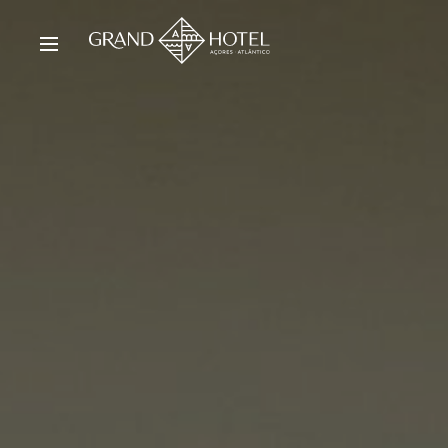
Hotel
Gal
Quartos e Suites
Loc
Ofertas Especiais
Hig
Wellness & Spa
Sus
Restaurante & Bar
Sob
Reuniões e Eventos
Not
Instalações e Serviços
Par
Experiências
Car