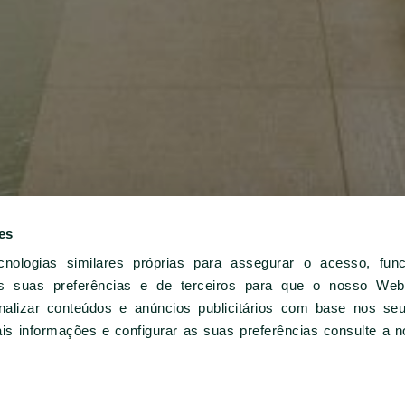
es
cnologias similares próprias para assegurar o acesso, fun
Instalações e Serviços
 suas preferências e de terceiros para que o nosso Webs
nalizar conteúdos e anúncios publicitários com base nos se
is informações e configurar as suas preferências consulte a 
-
+
1
QUARTOS
QUARTOS / PAX
CÓDIGO?
1 / 2
26.
26.
2
ADULTOS