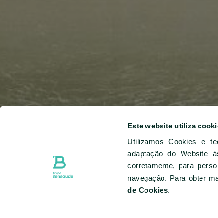
Este website utiliza cooki
Utilizamos Cookies e te
adaptação do Website às
corretamente, para perso
navegação. Para obter ma
de Cookies
.
CHECK-IN & CHECK-OUT
07 AGO - 08 AGO
SELECTED CHECK IN DATE IS 7º AGOSTO 20
SELECTED CHECK IN DATE IS 8º AGOSTO 20