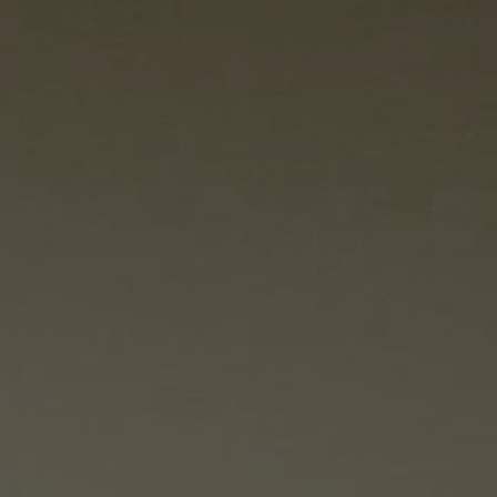
BENSAUDE HOTELS
eria
alização e Contacto
Grand Hotel Açores Atlântico
Terra Nostra Garden Hotel
iene e Segurança
Botania Hall by Terra Nostra
tentabilidade
Hotel Marina Atlântico
re nós
Caloura Hotel Resort
São Miguel Park Hotel
ícias e Imprensa
NEAT Hotel Avenida
ceiros
Terceira Mar Hotel
Hotel do Caracol
reiras
Hotel do Canal
Hotel Açores Lisboa