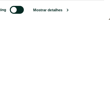
ting
Mostrar detalhes
co
 Delgada. O novo Deep
ovado e quartos adaptados
idade dos Açores — quer