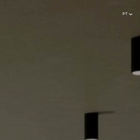
PT
Português
NEWSLETTER
English
SUBSCREVER
CENTRAL DE RESERVAS
+351296301880
Chamada para a rede fixa nacional