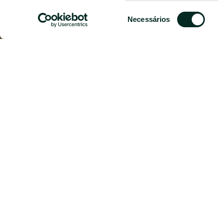
Seleção
Necessários
de
consentimento
G
O Grand Hotel Açores
Atlantic SPA inclui pisc
completam a oferta. O 