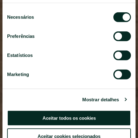
NEWSLETTER
Seleção
Kit de Imprensa
Necessários
de
SUBSCREVER
consentimento
Preferências
Estatísticos
Central De Reservas
Marketing
+351296301880
Chamada para a rede fixa nacional
Mostrar detalhes
Contacte-nos
Aceitar todos os cookies
SIGA-NOS
Aceitar cookies selecionados