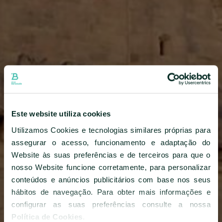
REUNIÕES E EVENTOS
RESTAURANTES E BARES
EXPERIÊNCIAS
GALERIA DE IMAGENS
HIGIENE E SEGURANÇA
Este website utiliza cookies
SUSTENTABILIDADE
Utilizamos Cookies e tecnologias similares próprias para
CORPORATE
assegurar o acesso, funcionamento e adaptação do
Website às suas preferências e de terceiros para que o
CONTACTE-NOS
nosso Website funcione corretamente, para personalizar
conteúdos e anúncios publicitários com base nos seus
SOBRE NÓS
hábitos de navegação. Para obter mais informações e
NOTÍCIAS E IMPRENSA
configurar as suas preferências consulte a nossa
Política de Cookies
.