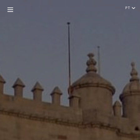
PT
Português
English
HOTÉIS
DESTINOS
EXPERIÊNCIAS
90 ANOS
OFERTAS ESPECIAIS
VOUCHERS OFERTA