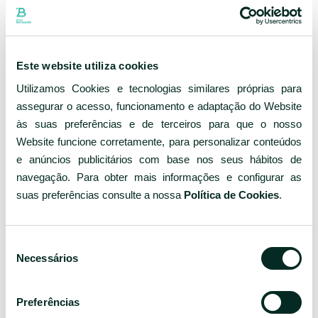
A
Travelife
é uma certificação desenvolvida
especificamente para a indústria do turismo e é
reconhecida pelo
GSTC – Global Sustainable Tourism
Council
, e visa a sustentabilidade da indústria do
Este website utiliza cookies
Turismo.
Utilizamos Cookies e tecnologias similares próprias para
Conta com mais de 1.500 hotéis certificados em mais
assegurar o acesso, funcionamento e adaptação do Website
de 50 países. Em Portugal Continental, existem 54
às suas preferências e de terceiros para que o nosso
hotéis com esta certificação - onde se inclui o Hotel
Website funcione corretamente, para personalizar conteúdos
Açores Lisboa - e nos Açores,
apenas os 7 hotéis da
e anúncios publicitários com base nos seus hábitos de
Bensaude Hotels, detêm esta insígnia
.
navegação. Para obter mais informações e configurar as
A Travelife é uma iniciativa pioneira na certificação de
suas preferências consulte a nossa
Política de Cookies
.
empresas na área do turismo, empenhadas em
contribuir para o desenvolvimento sustentável, nas
suas várias vertentes Social, Económica e Ambiental.
Seleção
Necessários
de
GOLD Certificate 2025-2027
consentimento
Download
Preferências