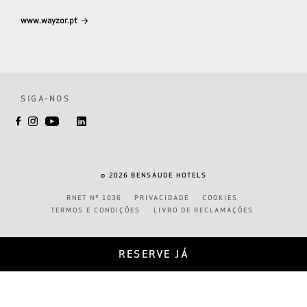
www.wayzor.pt
SIGA-NOS
©
2026
BENSAUDE HOTELS
RNET Nº 1036
PRIVACIDADE
COOKIES
TERMOS E CONDIÇÕES
LIVRO DE RECLAMAÇÕES
RESERVE JÁ