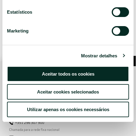
Relatórios de Sustentabilidade
Estatísticos
Download
Marketing
Clique aqui
para saber mais sobre Política de
Sustentabilidade da Bensaude Hotels.
Mostrar detalhes
Aceitar todos os cookies
Aceitar cookies selecionados
Avenida João Bosco Mota Amaral n.º1
9500-767 Ponta Delgada, São Miguel
Portugal
Utilizar apenas os cookies necessários
+351 296 307 900
Chamada para a rede fixa nacional