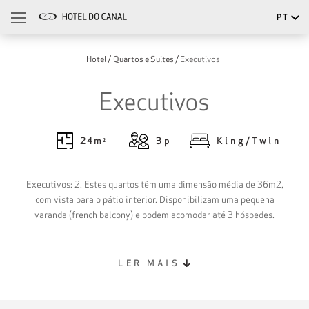
PT
Português
Hotel
Quartos e Suites
Executivos
English
Executivos
24
m²
3
p
King/Twin
Executivos: 2. Estes quartos têm uma dimensão média de 36m2,
com vista para o pátio interior. Disponibilizam uma pequena
varanda (french balcony) e podem acomodar até 3 hóspedes.
LER MAIS