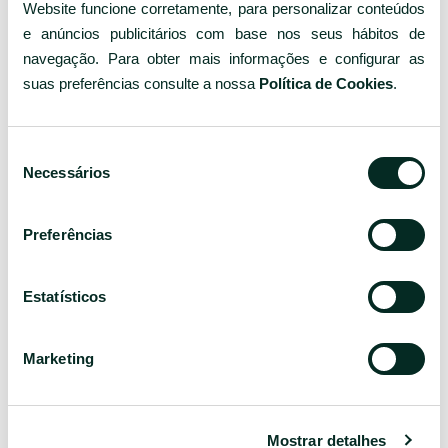
Outros quartos
Website funcione corretamente, para personalizar conteúdos
e anúncios publicitários com base nos seus hábitos de
navegação. Para obter mais informações e configurar as
suas preferências consulte a nossa
Política de Cookies
.
Seleção
Necessários
de
consentimento
Preferências
STANDARD
S
Estatísticos
Standard: 62. Estes quartos têm uma dimensão média de
St
20m2. Disponibilizam uma pequena varanda (french
mé
balcony) e podem acomodar até 2 hóspedes.
(f
Marketing
SABER
Mostrar detalhes