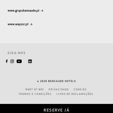
www.grupobensaude.pt
www.wayzor.pt
SIGA-NOS
©
2026
BENSAUDE HOTELS
RNET Nº 895
PRIVACIDADE
COOKIES
TERMOS E CONDIÇÕES
LIVRO DE RECLAMAÇÕES
RESERVE JÁ