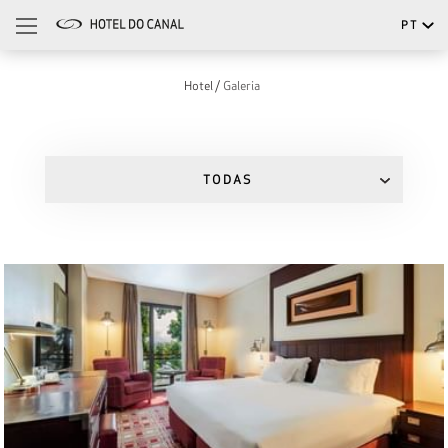
PT
Português
Hotel
Galeria
English
TODAS
Todas
Quartos e Suites
Reuniões
Espaços
Restaurante e Bar
Spa