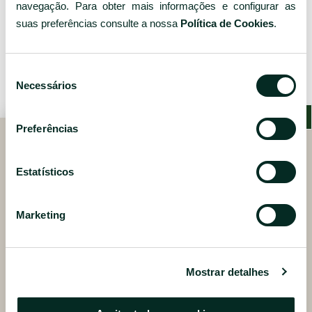
navegação. Para obter mais informações e configurar as
RESERVE JÁ
suas preferências consulte a nossa
Política de Cookies
.
Seleção
Necessários
de
consentimento
Preferências
Estatísticos
Rua Manuel Augusto Amaral, s/n
9500-222 Ponta Delgada, São Miguel
Marketing
Portugal
+351 296 306 000
Mostrar detalhes
Chamada para a rede fixa nacional
Contacte-nos