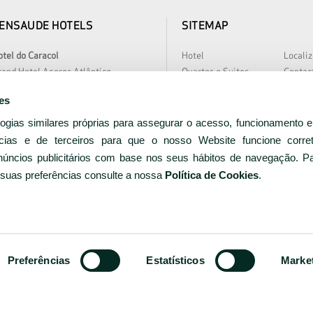
ENSAUDE HOTELS
SITEMAP
tel do Caracol
Hotel
Locali
and Hotel Açores Atlântico
Quartos e Suites
Contac
rra Nostra Garden Hotel
Ofertas Especiais
Higien
es
tania Hall by Terra Nostra
Restaurante & Bar
Sobre 
tel Marina Atlântico
Reuniões e Eventos
Notíci
logias similares próprias para assegurar o acesso, funcionamento 
loura Hotel Resort
Bem-estar
Parcei
cias e de terceiros para que o nosso Website funcione corre
̃o Miguel Park Hotel
Instalações e Serviços
Carreir
núncios publicitários com base nos seus hábitos de navegação. P
EAT Hotel Avenida
Galeria
 suas preferências consulte a nossa
Política de Cookies
.
rceira Mar Hotel
tel do Canal
tel Açores Lisboa
ww.bensaudehotels.com
Preferências
Estatísticos
Marke
RNET Nº 2962
PRIVACIDADE
COOKIES
TERMOS E CONDI