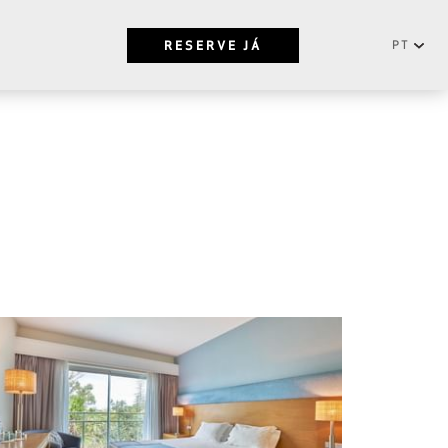
RESERVE JÁ
PT
Português
NEWSLETTER
English
SUBSCREVER
CENTRAL DE RESERVAS
+351296301880
Chamada para a rede fixa nacional
Contacte-nos