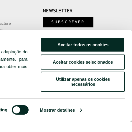
NEWSLETTER
SUBSCREVER
zação e
to
e e Segurança
nós
Aceitar todos os cookies
as e Imprensa
e adaptação do
www.grupobensaude.pt
ros
tamente, para
Aceitar cookies selecionados
as
www.wayzor.pt
ara obter mais
Utilizar apenas os cookies
necessários
ting
Mostrar detalhes
©
2026
BENSAUDE HOTELS
ÇÕES
LIVRO DE RECLAMAÇÕES