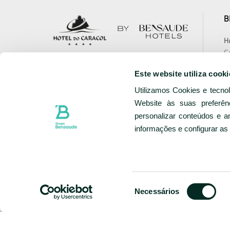
B
Ho
Gr
Te
Estrada Regional, 1
Este website utiliza cooki
Bo
9700-193
Ho
Utilizamos Cookies e tecno
Portugal
Ca
Website às suas preferên
Sa
+351 295 402 600
personalizar conteúdos e a
Chamada para a rede fixa nacional
N
informações e configurar as
Contacte-nos
Te
Ho
Ho
w
Seleção
Necessários
de
SIGA-NOS
consentimento