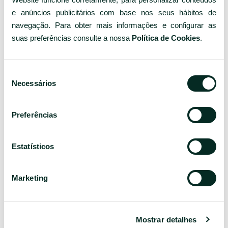
Outros quartos
e anúncios publicitários com base nos seus hábitos de
navegação. Para obter mais informações e configurar as
suas preferências consulte a nossa
Política de Cookies
.
Seleção
Necessários
de
consentimento
Preferências
STANDARD
T
Estatísticos
Quartos Standard: 97. Estes quartos têm uma dimensão
Qu
média de 15m2 com vista para Lisboa. Podem acomodar
mé
Marketing
até 2 pessoas.
Po
SABER
Mostrar detalhes