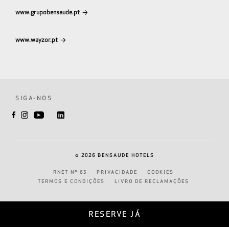
www.grupobensaude.pt
www.wayzor.pt
SIGA-NOS
©
2026
BENSAUDE HOTELS
RNET Nº 65
PRIVACIDADE
COOKIES
TERMOS E CONDIÇÕES
LIVRO DE RECLAMAÇÕES
RESERVE JÁ